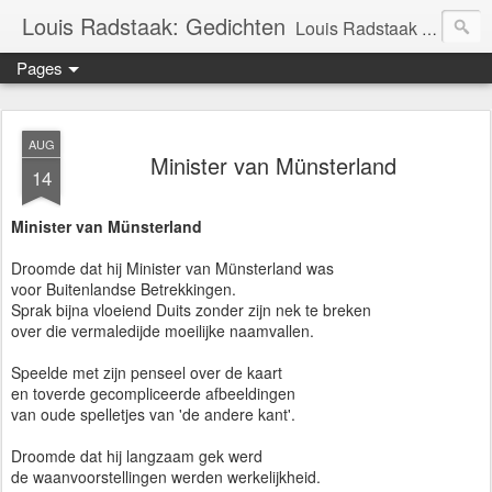
Louis Radstaak: Gedichten
Louis Radstaak trad o.a. op bij: • Deventer Dichterscafé • Kopwit te Zutphen • 'Apollo' te Harderwijk • Bibliotheek Groningen • Prinsentuin te Groningen • Dat Bolwerck te Zutphen
Pages
AUG
Minister van Münsterland
14
Minister van Münsterland
Droomde dat hij Minister van Münsterland was
voor Buitenlandse Betrekkingen.
Sprak bijna vloeiend Duits zonder zijn nek te breken
over die vermaledijde moeilijke naamvallen.
Speelde met zijn penseel over de kaart
en toverde gecompliceerde afbeeldingen
van oude spelletjes van 'de andere kant'.
Droomde dat hij langzaam gek werd
de waanvoorstellingen werden werkelijkheid.